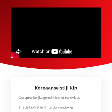
Koreaanse stijl kip
Oorspronkelijke gerecht is met rundvlees.
Snij de kipfilet in flinterdunne plakjes.