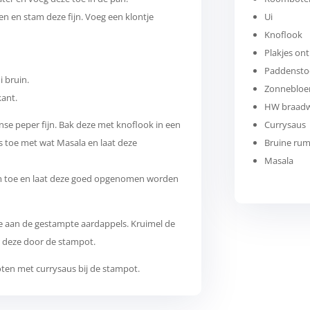
n en stam deze fijn. Voeg een klontje
Ui
Knoflook
Plakjes ont
Paddensto
i bruin.
Zonnebloe
kant.
HW braadw
nse peper fijn. Bak deze met knoflook in een
Currysaus
 toe met wat Masala en laat deze
Bruine ru
Masala
m toe en laat deze goed opgenomen worden
toe aan de gestampte aardappels. Kruimel de
 deze door de stampot.
ten met currysaus bij de stampot.