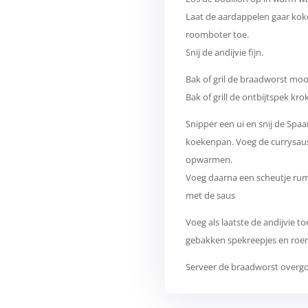
Laat de aardappelen gaar koke
roomboter toe.
Snij de andijvie fijn.
Bak of gril de braadworst moo
Bak of grill de ontbijtspek kro
Snipper een ui en snij de Spaa
koekenpan. Voeg de currysaus
opwarmen.
Voeg daarna een scheutje ru
met de saus
Voeg als laatste de andijvie 
gebakken spekreepjes en roer
Serveer de braadworst overgo