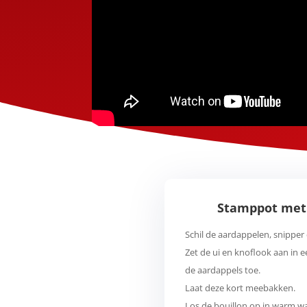
Stamppot met 
Schil de aardappelen, snipper 
Zet de ui en knoflook aan in 
de aardappels toe.
Laat deze kort meebakken.
Los de bouillon op in warm wa