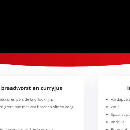
braadworst en curryjus
een ui en pers de knoflook fijn.
Aardappel
een grote pan met wat boter en olie en voeg
Zout
Spaanse p
Andijvie
ter en voeg deze toe in de pan.
Roombote