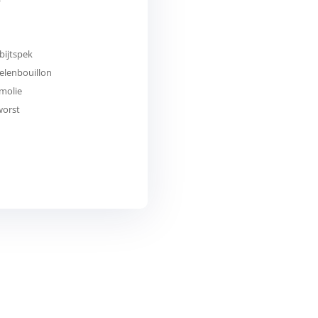
bijtspek
elenbouillon
molie
orst
m